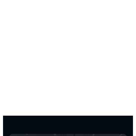
Kariyer Mentorunuz
Çevrimiçi
Şimdi