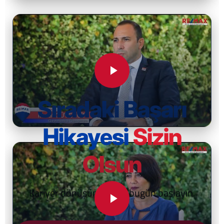
Sıradaki Başarı
Hikayesi
Sizin
Olsun
Kariyer dönüşümünüze bugün başlayın.