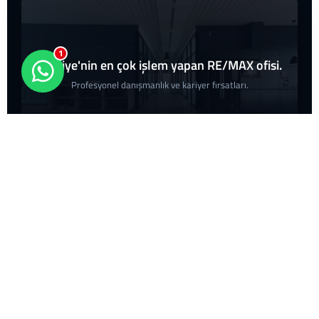
1
Türkiye'nin en çok işlem yapan RE/MAX ofisi.
Profesyonel danışmanlık ve kariyer fırsatları.
Adres
Esentepe, Büyükdere Cd. No:122 Kat 6,
Şişli/İstanbul